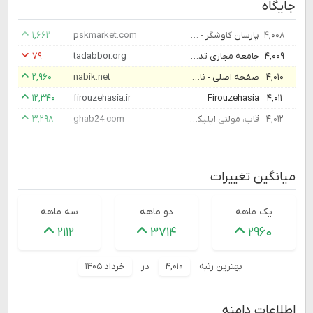
جایگاه
۴,۰۰۸
پارسان کاوشگر - فروشگاه تخصصی کامپیوتر و لپ تاپ
pskmarket.com
۱,۶۶۲
۴,۰۰۹
جامعه مجازی تدبر در قرآن کریم
tadabbor.org
۷۹
۴,۰۱۰
صفحه اصلی - نابیک
nabik.net
۲,۹۶۰
۱۲,۳۴۰
firouzehasia.ir
Firouzehasia
۴,۰۱۱
۴,۰۱۲
قاب، مولتی اپلیکیشن قاب
ghab24.com
۳,۲۹۸
میانگین تغییرات
یک ماهه
دو ماهه
سه ماهه
۲۱۱۲
۳۷۱۴
۲۹۶۰
بهترین رتبه
۴,۰۱۰
در
خرداد ۱۴۰۵
اطلاعات دامنه