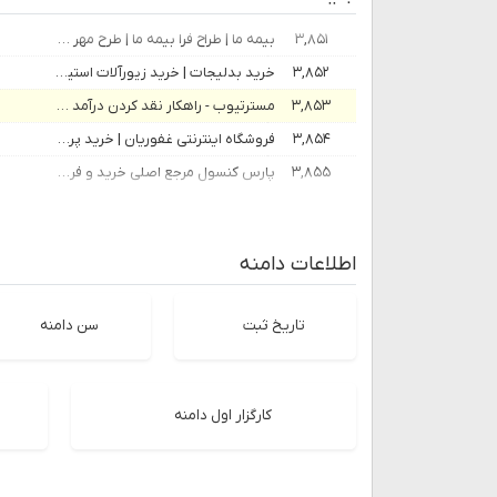
۳,۸۵۱
بیمه ما | طراح فرا بیمه ما | طرح مهر ما بیمه ما - بیمه ما |فرا بیمه ما|بیمه عمر ما|بهترین بیمه عمر
۳,۸۵۲
خرید بدلیجات | خرید زیورآلات استیل | خرید ساعت مچی | زیورآنلاین
۳,۸۵۳
مسترتیوب - راهکار نقد کردن درآمد یوتیوب - مسترتیوب
۳,۸۵۴
فروشگاه اینترنتی غفوریان | خرید پرینتر | خرید کارتریج | خرید فتوکپی | خرید ماشین‌های اداری
۳,۸۵۵
پارس کنسول مرجع اصلی خرید و فروش بازی در ایران | پارس کنسول
اطلاعات دامنه
تاریخ ثبت
سن دامنه
کارگزار اول دامنه