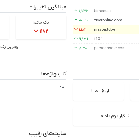
میانگین تغییرات
۱,۷۳۳
bimema.ir
۵,۴۲۰
zivaronline.com
یک ماهه
۱,۱۸۲
master.tube
۱۱۸۲
۹,۹۷۹
f10.ir
بهترین رتبه
۸,۳۰۱
parsconsole.com
کلیدواژه‌ها
نام
تاریخ انقضا
کارگزار دوم دامنه
سایت‌های رقیب