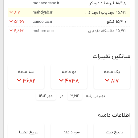
۱۵,۴۱۸
فروشگاه موناکو
monacocase.ir
۱۵,۴۱۹
مهدیاب | مهد کودک مورد نظرت رو بیاب
mahdyab.ir
۸۱۷
۱۵,۴۲۰
کنکو
canco.co.ir
۵,۳۶۷
۱۵,۴۲۱
دانشگاه علوم پزشکی بم
mubam.ac.ir
۴,۸۶۲
میانگین تغییرات
یک ماهه
دو ماهه
سه ماهه
۳۶۸۲
۴۷۳۸
۸۱۷
بهترین رتبه
۳,۶۱۲
در
مهر ۱۴۰۲
اطلاعات دامنه
تاریخ ثبت
سن دامنه
تاریخ انقضا