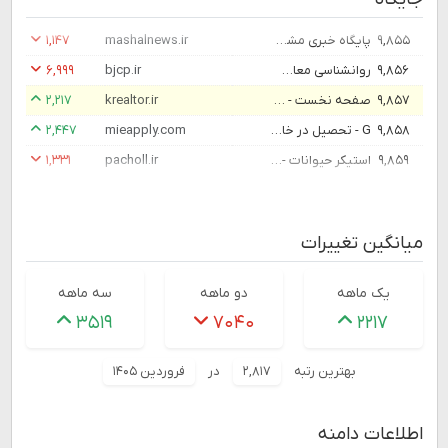
۹,۸۵۵
پایگاه خبری مشعل نیوز - صفحه اصلی
mashalnews.ir
۱,۱۴۷
۹,۸۵۶
روانشناسی معاصر دوفصلنامه انجمن روانشناسی ایران
bjcp.ir
۶,۹۹۹
۹,۸۵۷
صفحه نخست - کامران کراماتیان - دفتر املاک نیک - کامران کراماتیان | دفتر املاک نیک
krealtor.ir
۲,۲۱۷
۹,۸۵۸
G - تحصیل در خارج از کشور
mieapply.com
۲,۴۴۷
۹,۸۵۹
استیکر حیوانات - استیکر پچول
pacholl.ir
۱,۳۳۱
میانگین تغییرات
یک ماهه
دو ماهه
سه ماهه
۳۵۱۹
۷۰۴۰
۲۲۱۷
بهترین رتبه
۲,۸۱۷
در
فروردین ۱۴۰۵
اطلاعات دامنه