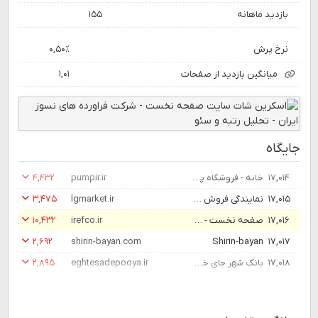
بازدید ماهانه
۱۵۵
نرخ پرش
۰,۵۰٪
میانگین بازدید از صفحات
۱,۰۱
جایگاه
۱۷,۰۱۴
خانه - فروشگاه پمپیران اصفهان
pumpir.ir
۴,۴۳۲
۱۷,۰۱۵
‫نمایندگی فروش محصولات ال جی | فروشگاه اینترنتی ال جی مارکت
lgmarket.ir
۳,۴۷۵
۱۷,۰۱۶
صفحه نخست - شرکت فراورده های نسوز ایران
irefco.ir
۱۰,۴۳۲
۲,۶۹۲
shirin-bayan.com
Shirin-bayan
۱۷,۰۱۷
۱۷,۰۱۸
بانک شهر جای خود را در خانواده مدیریت شهری تعریف کرده است - سایت خبری اقتصاد پویا
eghtesadepooya.ir
۲,۸۹۵