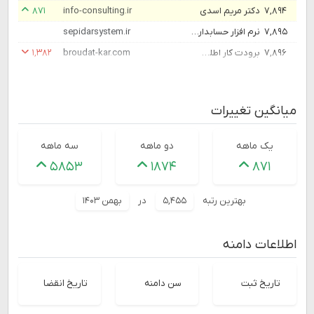
۷,۸۹۴
دکتر مریم اسدی
info-consulting.ir
۸۷۱
۷,۸۹۵
نرم افزار حسابداری و مالی سپیدار | مدیریت مالی دقیق و سودآور
sepidarsystem.ir
۷,۸۹۶
برودت کار اطلس | مهندسی تهویه و تبرید | طراحی، ساخت و اجراء
broudat-kar.com
۱,۳۸۲
میانگین تغییرات
یک ماهه
دو ماهه
سه ماهه
۵۸۵۳
۱۸۷۴
۸۷۱
بهترین رتبه
۵,۴۵۵
در
بهمن ۱۴۰۳
اطلاعات دامنه
تاریخ ثبت
سن دامنه
تاریخ انقضا