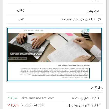
نرخ پرش
۰,۳۹٪
میانگین بازدید از صفحات
۱,۰۷
جایگاه
۷,۸۹۲
مشاور و متخصص روانشناسی | دکتر ترانه موذنی
drtaranehmoazeni.com
۴,۱۰۶
۷,۸۹۳
دکتر علی قوامی | مشاوره کسب و کار | تلفنی | حضوری | تصویری » ساکوراد
succourad.com
۳,۸۲۰