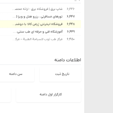
۶,۴۴۶
شاپ برق | فروشگاه برق - ارائه محصولات و پکیج های علمی آموزشی صنعت برق
۶,۴۴۷
تورهای مسافرتی ، رزرو هتل و ویزا | مشاوران سفر
۶,۴۴۸
فروشگاه اینترنتی ژرمن کالا؛ با دوشنبه های شگفت انگیز
۶,۴۴۹
آموزشگاه فنی و حرفه ای طب سنتی، کشاورزی و گیاهان دارویی جوانه سبز - javanehsabz
۶,۴۵۰
مركز طب توب للسياحة الطبية – مركز طب توب تقدیم خدمات الصحة و التجمیل
اطلاعات دامنه
تاریخ ثبت
سن دامنه
کارگزار اول دامنه