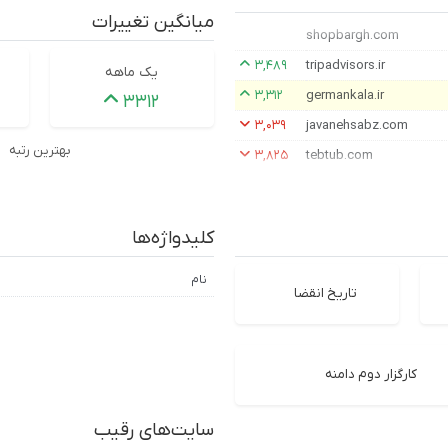
میانگین تغییرات
shopbargh.com
۳,۴۸۹
tripadvisors.ir
یک ماهه
۳,۳۱۲
germankala.ir
۳۳۱۲
۳,۰۳۹
javanehsabz.com
بهترین رتبه
۳,۸۲۵
tebtub.com
کلیدواژه‌ها
نام
تاریخ انقضا
کارگزار دوم دامنه
سایت‌های رقیب