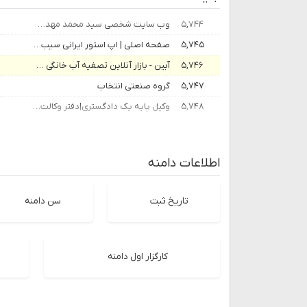
۵,۷۴۴
وب سایت شخصی سید محمد مهدی عمادی | عمادی آنلاین
۵,۷۴۵
صفحه اصلی | اپ استور ایرانی سیب بانک
۵,۷۴۶
آبین - بازار آنلاین تصفیه آب خانگی و صنعتی
۵,۷۴۷
گروه صنعتی انتخاب
۵,۷۴۸
وکیل پایه یک دادگستری|دفتر وکالت دادفر در تهران
اطلاعات دامنه
تاریخ ثبت
سن دامنه
کارگزار اول دامنه