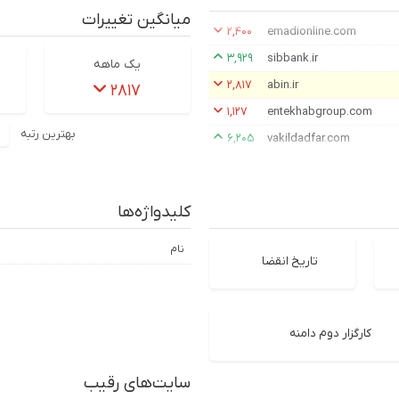
میانگین تغییرات
۲,۴۰۰
emadionline.com
۳,۹۲۹
sibbank.ir
یک ماهه
۲,۸۱۷
abin.ir
۲۸۱۷
۱,۱۲۷
entekhabgroup.com
بهترین رتبه
۶,۲۰۵
vakildadfar.com
کلیدواژه‌ها
نام
تاریخ انقضا
کارگزار دوم دامنه
سایت‌های رقیب