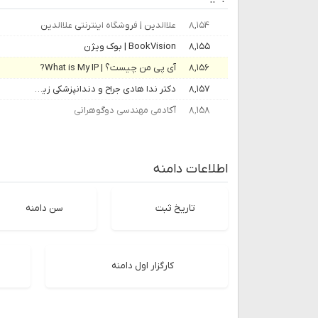
۸,۱۵۴
علاالدین | فروشگاه اینترنتی علاالدین
۸,۱۵۵
BookVision | بوک ویژن
۸,۱۵۶
آی پی من چیست؟ | What is My IP?
۸,۱۵۷
دکتر ندا هادی جراح و دندانپزشکی زیبایی و ترمیمی | دندانپزشک خوب در تهران
۸,۱۵۸
آکادمی مهندسی دوگوهرانی
اطلاعات دامنه
تاریخ ثبت
سن دامنه
کارگزار اول دامنه