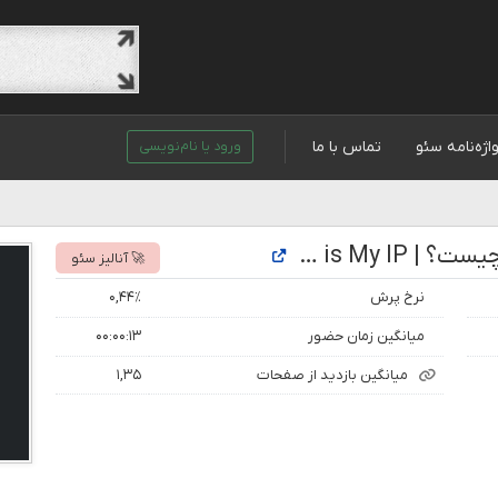
اژه‌نامه سئو
تماس با ما
ورود یا نام‌نویسی
تحلیل رتبه و بازدید سایت آی پی من چیست؟ | What is My IP?
🚀 آنالیز سئو
نرخ پرش
۰,۴۴٪
میانگین زمان حضور
۰۰:۰۰:۱۳
میانگین بازدید از صفحات
۱,۳۵