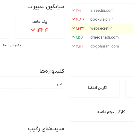
میانگین تغییرات
۲۰۳
alaeedin.com
۴,۸۱۶
bookvision.ir
یک ماهه
۱,۴۳۴
websecret.ir
۱۴۳۴
۱,۱۶۸
drnedahadi.com
بهترین رتبه
۲,۱۲۶
dogoharani.com
کلیدواژه‌ها
نام
تاریخ انقضا
کارگزار دوم دامنه
سایت‌های رقیب