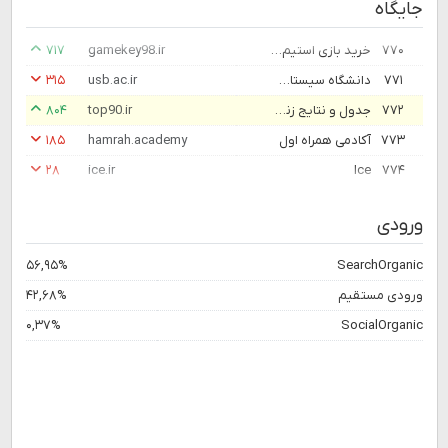
جایگاه
۷۷۰
خرید بازی استیم | قانونی / فعالسازی آنی / تمامی ریجن ها | ارزان 🚀
gamekey98.ir
۷۱۷
۷۷۱
دانشگاه سیستان و بلوچستان - قطب علمی جنوب شرق ایران
usb.ac.ir
۳۱۵
۷۷۲
جدول و نتایج زنده فوتبال - توپ 90
top90.ir
۸۰۴
۷۷۳
آکادمی همراه اول
hamrah.academy
۱۸۵
۲۸
ice.ir
Ice
۷۷۴
ورودی
۵۶,۹۵%
SearchOrganic
ورودی مستقیم
۴۲,۶۸%
۰,۳۷%
SocialOrganic