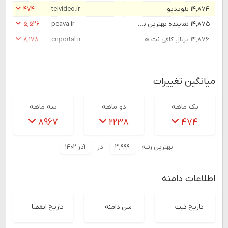
۱۴,۸۷۴
تلویدیو
telvideo.ir
۴۷۴
۱۴,۸۷۵
نماینده بهترین برندهای کارتخوان ایران - شرکت پارت ارتباط آوا
peava.ir
۵,۵۲۶
۱۴,۸۷۶
پرتال کافی نت ها و مشاغل اینترنتی | نرم افزار پنل پیامک رایگان
cnportal.ir
۸,۱۷۸
میانگین تغییرات
یک ماهه
دو ماهه
سه ماهه
۸۹۶۷
۲۲۳۸
۴۷۴
بهترین رتبه
۳,۹۹۹
در
آذر ۱۴۰۲
اطلاعات دامنه
تاریخ ثبت
سن دامنه
تاریخ انقضا