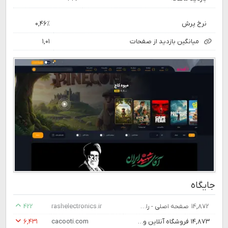
نرخ پرش
۰,۴۶٪
میانگین بازدید از صفحات
۱,۰۱
جایگاه
۱۴,۸۷۲
صفحه اصلی - راشا الکترونیک
rashelectronics.ir
۴۲۲
۱۴,۸۷۳
فروشگاه آنلاین وگان کاکوتی - محصولات وگان، وجترین و گیاهخواری
cacooti.com
۶,۴۳۱