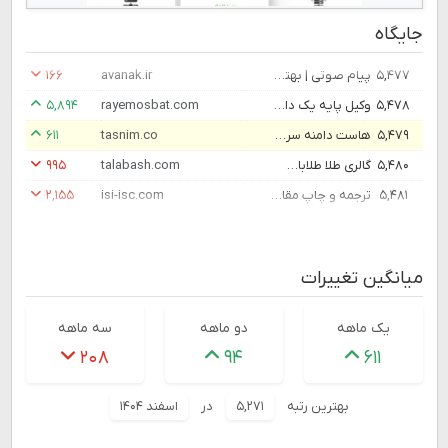
جایگاه
۵,۴۷۷
پیام صوتی | بهترین اپراتور ارسال پیام صوتی - آوانک
avanak.ir
۱۶۶
۵,۴۷۸
وکیل پایه یک دادگستری در تهران | 02178351 | موسسه حقوقی رای مثبت
rayemosbat.com
۵,۸۹۴
۵,۴۷۹
هاست دامنه سرور مجازی هاست وردپرس سرور اختصاصی | تسنیم
tasnim.co
۶۱۱
۵,۴۸۰
گالری طلا طلاباش – بزرگترین بازار آنلاین خرید و فروش زیورآلات در ایران
talabash.com
۹۹۵
۵,۴۸۱
ترجمه و چاپ مقاله و کتاب | چاپ مقاله - موسسه انتشاراتی اشراق
isi-isc.com
۲,۱۵۵
میانگین تغییرات
یک ماهه
دو ماهه
سه ماهه
۲۰۸
۹۴
۶۱۱
بهترین رتبه
۵,۲۷۱
در
اسفند ۱۴۰۴