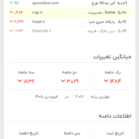
۵,۰۸۹
آجر نما 95 طرح 🧱| قیمت انواع آجر نما ساختمان (آذر 1404)
ajoronline.com
۹۶۱
۵,۰۹۰
home - مدیریت پورتال
sqp.ir
۱,۴۸۴
۵,۰۹۱
پایگاه خبری حیات | اخبار ایران و جهان | Hayat News Agency
hayat.ir
۲,۶۳۶
۵,۰۹۲
بس مارک - فروشگاه اینترنتی نسل امروز
besmark.ir
۱,۷۹۳
میانگین تغییرات
یک ماهه
دو ماهه
سه ماهه
۱۸۳۶
۳۰۲۹
۱۴۸۴
بهترین رتبه
۲,۰۶۱
در
فروردین ۱۴۰۵
اطلاعات دامنه
تاریخ ثبت
سن دامنه
تاریخ انقضا