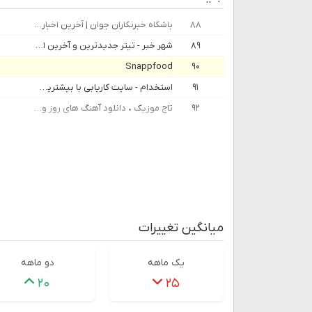
۸۸
باشگاه خبرنگاران جوان | آخرین اخبار ایران و جهان | YJC
۸۹
شهر خبر - تیتر جدیدترین و آخرین اخبار ایران و جهان
Snappfood
۹۰
۹۱
استخدام - سایت کاریابی با بیشترین فرصت استخدام (آذر 1404) | جاب‌ویژن
۹۲
تاج موزیک • دانلود آهنگ های روز و ترند
میانگین تغییرات
یک ماهه
دو ماهه
۲۰
۲۵