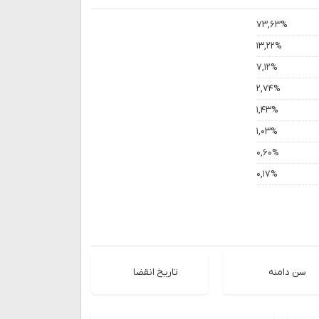
۷۳,۶۳%
۱۳,۲۲%
۷,۱۲%
۲,۷۴%
۱,۴۳%
۱,۰۳%
۰,۶۰%
۰,۱۷%
سن دامنه
تاریخ انقضا