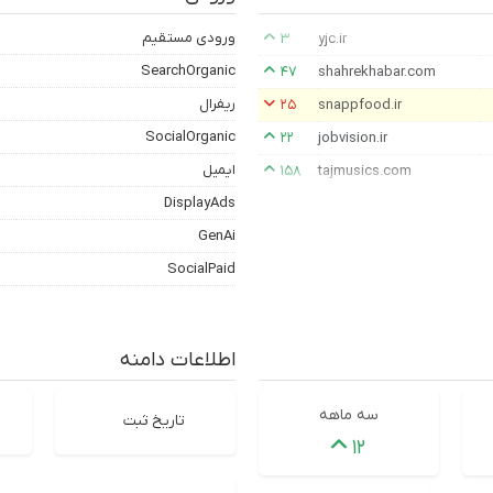
ورودی مستقیم
۳
yjc.ir
SearchOrganic
۴۷
shahrekhabar.com
ریفرال
۲۵
snappfood.ir
SocialOrganic
۲۲
jobvision.ir
ایمیل
۱۵۸
tajmusics.com
DisplayAds
GenAi
SocialPaid
اطلاعات دامنه
سه ماهه
تاریخ ثبت
۱۲