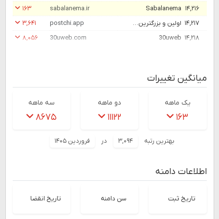
۱۶۳
sabalanema.ir
Sabalanema
۱۴,۲۱۶
۱۴,۲۱۷
اولین و بزرگترین اپلیکیشن پست و ارسال بسته پستی آنلاین، بازار اینترنتی خدمات پست سریع داخلی و بین‌الملل
postchi.app
۳,۶۴۱
۸,۰۵۶
30uweb.com
30uweb
۱۴,۲۱۸
میانگین تغییرات
یک ماهه
دو ماهه
سه ماهه
۸۶۷۵
۱۱۱۲۲
۱۶۳
بهترین رتبه
۳,۰۹۴
در
فروردین ۱۴۰۵
اطلاعات دامنه
تاریخ ثبت
سن دامنه
تاریخ انقضا