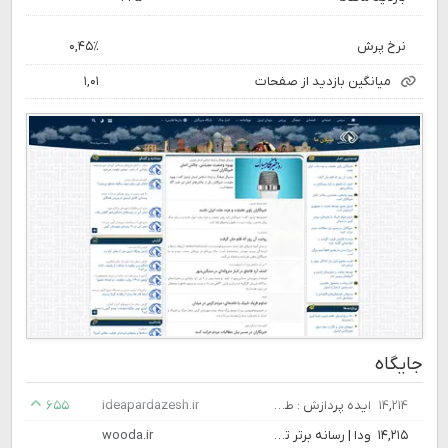
نرخ پرش
۰,۴۵٪
میانگین بازدید از صفحات
۱,۰۱
جایگاه
۱۴,۲۱۴
ایده پردازش : طراحی سایت ، توسعه و پلاگین نویسی وردپرس
ideapardazesh.ir
۶۵۵
۱۴,۲۱۵
ودا | رسانه برتر تکنولوژی
wooda.ir