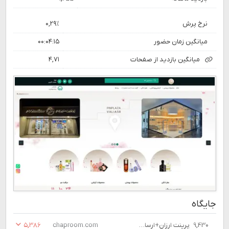
نرخ پرش
۰,۲۹٪
میانگین زمان حضور
۰۰:۰۴:۱۵
میانگین بازدید از صفحات
۴,۷۱
جایگاه
۹,۴۳۰
پرینت ارزان+ارسال رایگان فوری+ دو رو ۹۵۰تومان | چاپ روم
chaproom.com
۵,۳۸۶