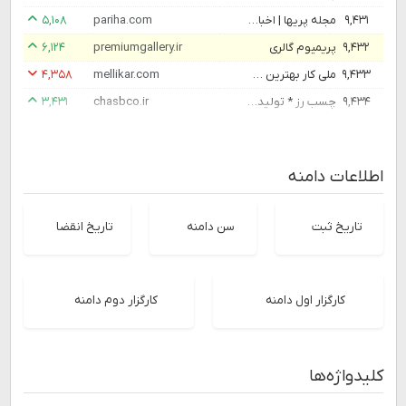
۹,۴۳۱
مجله پریها | اخبار، سرگرمی، ورزش، فال، پزشکی، سینما، هنر، گردشگری
pariha.com
۵,۱۰۸
۹,۴۳۲
پریمیوم گالری
premiumgallery.ir
۶,۱۲۴
۹,۴۳۳
ملی کار بهترین سایت کاریابی آنلاین در کشور
mellikar.com
۴,۳۵۸
۹,۴۳۴
چسب رز * تولید کننده انواع نوار چسب پهن، چسب برق، چسب تحریر و ... در ایران
chasbco.ir
۳,۴۳۱
اطلاعات دامنه
تاریخ ثبت
سن دامنه
تاریخ انقضا
کارگزار اول دامنه
کارگزار دوم دامنه
کلیدواژه‌ها