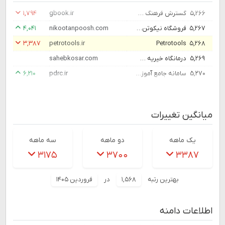
۵,۲۶۶
گسترش فرهنگ و مطالعات
gbook.ir
۱,۷۹۴
۵,۲۶۷
فروشگاه نیکوتن پوش|فروشگاه اینترنتی نیکوتن پوش | پوشاک راحت خانواده
nikootanpoosh.com
۴,۰۴۱
۳,۳۸۷
petrotools.ir
Petrotools
۵,۲۶۸
۵,۲۶۹
درمانگاه خیریه صاحب کوثر – درمانگاه صاحب کوثر
sahebkosar.com
۵,۲۷۰
سامانه جامع آموزش و پژوهش پدافند غیر عامل – سامانه جامع آموزش و پژوهش پدافند غیر عامل
pdrc.ir
۶,۲۱۰
میانگین تغییرات
یک ماهه
دو ماهه
سه ماهه
۳۱۷۵
۳۷۰۰
۳۳۸۷
بهترین رتبه
۱,۵۶۸
در
فروردین ۱۴۰۵
اطلاعات دامنه