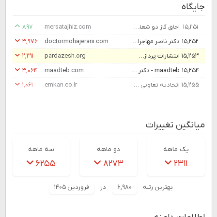
جایگاه
۱۵,۲۵۱
اجاق گاز دو شعله رومیزی
mersatajhiz.com
۸۹۷
۱۵,۲۵۲
دکتر ناصر مهاجرانی | متخصص اعصاب و روان (روانپزشک)
doctormohajerani.com
۳,۹۷۶
۱۵,۲۵۳
انتشارات پردازش | اولین ناشر کتاب های کارشناسی ارشد و دکترا | نشر پردازش – انتشارات پردازش مرجع اصلی سوال های کارشناسی ارشد و دکتری + خرید اینترنتی و ارسال سریع به کلیه شهرستان ها
pardazesh.org
۲,۳۱۱
۱۵,۲۵۴
maadteb - دکتر مهدی فهیمی حکیم ایرانی
maadteb.com
۳,۰۶۴
۱۵,۲۵۵
اتحادیه تعاونی مصرف کارگران (امکان)
emkan.co.ir
۱,۰۶۱
میانگین تغییرات
یک ماهه
دو ماهه
سه ماهه
۶۲۵۵
۸۲۷۳
۲۳۱۱
بهترین رتبه
۶,۹۸۰
در
فروردین ۱۴۰۵