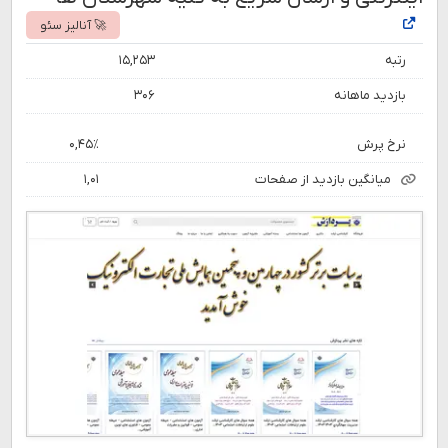
🚀 آنالیز سئو
رتبه
۱۵,۲۵۳
بازدید ماهانه
۳۰۶
نرخ پرش
۰,۴۵٪
میانگین بازدید از صفحات
۱,۰۱