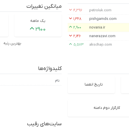
میانگین تغییرات
۴,۳۹۶
petroluk.com
۱,۳۲۸
pishgamds.com
یک ماهه
۲,۹۰۰
novania.ir
۲۹۰۰
۲,۱۴۶
nanerazavi.com
بهترین رتبه
۵,۵۷۳
akschap.com
کلیدواژه‌ها
نام
تاریخ انقضا
کارگزار دوم دامنه
سایت‌های رقیب