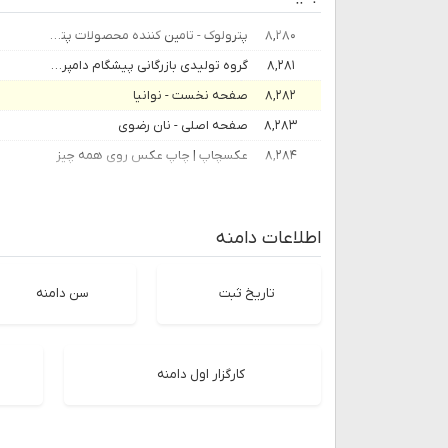
۸,۲۸۰
پترولوک - تامین کننده محصولات پتروشیمی و پالایشگاهی
۸,۲۸۱
گروه تولیدی بازرگانی پیشگام دامپرور سپاهان
۸,۲۸۲
صفحه نخست - نوانیا
۸,۲۸۳
صفحه اصلی - نان رضوی
۸,۲۸۴
عکسچاپ | چاپ عکس روی همه چیز
اطلاعات دامنه
تاریخ ثبت
سن دامنه
کارگزار اول دامنه