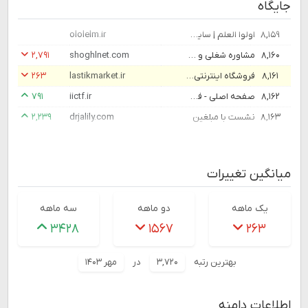
جایگاه
۸,۱۵۹
اولوا العلم | سایت رسمی انتشار محتوای آموزشی، مجمع مدارس دانشجویی قرآن و عترت علیهم السلام
ololelm.ir
۸,۱۶۰
مشاوره شغلی و مشاوره کسب و کار رایگان و تلفنی - شغل نت
shoghlnet.com
۲,۷۹۱
۸,۱۶۱
فروشگاه اینترنتی لاستیک مارکت
lastikmarket.ir
۲۶۳
۸,۱۶۲
صفحه اصلی - فدراسیون فناوری اطلاعات و ارتباطات ایران
iictf.ir
۷۹۱
۸,۱۶۳
نشست با مبلغین
drjalily.com
۲,۲۳۹
میانگین تغییرات
یک ماهه
دو ماهه
سه ماهه
۳۴۲۸
۱۵۶۷
۲۶۳
بهترین رتبه
۳,۷۲۰
در
مهر ۱۴۰۳
اطلاعات دامنه