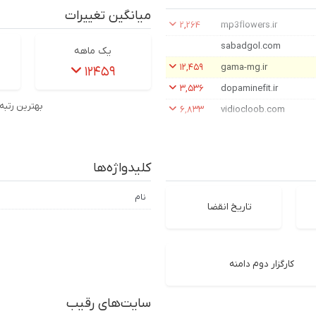
میانگین تغییرات
۲,۲۶۴
mp3flowers.ir
sabadgol.com
یک ماهه
۱۲,۴۵۹
gama-mg.ir
۱۲۴۵۹
۳,۵۳۶
dopaminefit.ir
بهترین رتبه
۶,۸۳۳
vidiocloob.com
کلیدواژه‌ها
نام
تاریخ انقضا
کارگزار دوم دامنه
سایت‌های رقیب