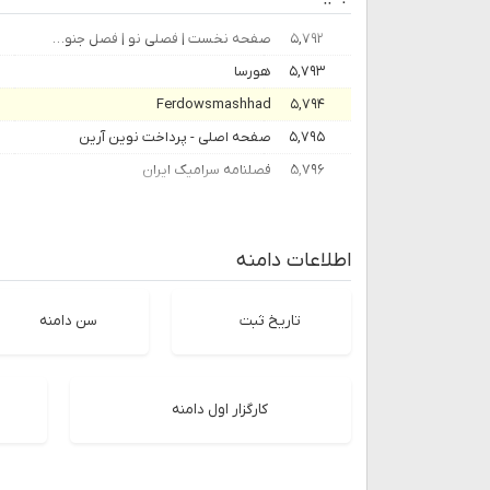
۵,۷۹۲
صفحه نخست | فصلی نو | فصل جنوب
۵,۷۹۳
هورسا
Ferdowsmashhad
۵,۷۹۴
۵,۷۹۵
صفحه اصلی - پرداخت نوین آرین
۵,۷۹۶
فصلنامه سرامیک ایران
اطلاعات دامنه
تاریخ ثبت
سن دامنه
کارگزار اول دامنه