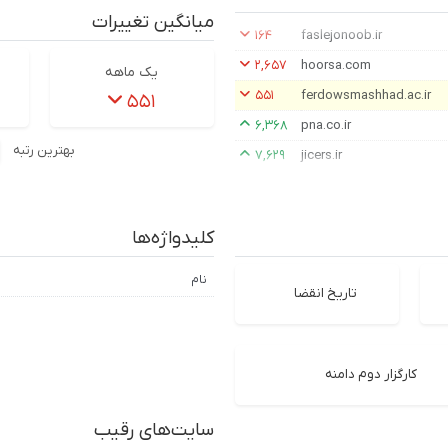
میانگین تغییرات
۱۶۴
faslejonoob.ir
۲,۶۵۷
hoorsa.com
یک ماهه
۵۵۱
ferdowsmashhad.ac.ir
۵۵۱
۶,۳۶۸
pna.co.ir
بهترین رتبه
۷,۶۲۹
jicers.ir
کلیدواژه‌ها
نام
تاریخ انقضا
کارگزار دوم دامنه
سایت‌های رقیب