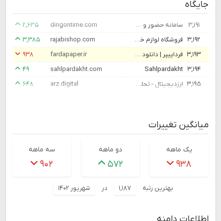
جایگاه
۳,۱۹۱
سامانه حضور و غیاب آنلاین دینگ
dingontime.com
۲,۶۳۵
۳,۱۹۲
فروشگاه لوازم خانگی و جهیزیه رجبی شاپ
rajabishop.com
۳,۳۸۵
۳,۱۹۳
فرداپیپر | دانلود رایگان ترجمه مقاله پروپوزال پاورپوینت آماده
fardapaper.ir
۹۳۸
۴۹
sahlpardakht.com
Sahlpardakht
۳,۱۹۴
۳,۱۹۵
ارزدیجیتال - تحلیل ، بررسی و اخبار بازار ارزهای دیجیتال
arz.digital
۶۴۸
میانگین تغییرات
یک ماهه
دو ماهه
سه ماهه
۹۰۲
۵۷۲
۹۳۸
بهترین رتبه
۱,۱۸۷
در
شهریور ۱۴۰۲
اطلاعات دامنه