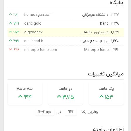
جایگاه
۱,۲۳۷
دانشگاه هرمزگان
hormozgan.ac.ir
۲۸۱
۷۳۱
daric.gold
Daric
۱,۲۳۸
۱,۲۳۹
دیجیتون: تماشا و دانلود کارتون و انیمیشن با اینترنت رایگان
digitoon.tv
۱۵۳
۱,۲۴۰
پورتال جامع شهر مشهد ::
mashhad.ir
۲۹۹
۶۲۶
mirrorperfume.com
Mirrorperfume
۱,۲۴۱
میانگین تغییرات
یک ماهه
دو ماهه
سه ماهه
۹۹۴
۳۸۱۵
۱۵۳
بهترین رتبه
۹۴۲
در
مهر ۱۴۰۲
اطلاعات دامنه