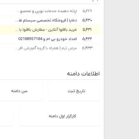
۵,۴۲۹
ارائه دهنده خدمات نوین و محصولات ساختمانی
۵,۴۳۰
دماپا | فروشگاه تخصصی سیستم های سرمایشی و گرمایشی
۵,۴۳۱
خرید باقلوا آنلاین - سفارش باقلوا با ارسال فوری | باکلاواچی
۵,۴۳۲
امداد خودرو بی ام و 02188937184
۵,۴۳۳
جرمن ترم | همراه با گروه آموزشی افروز جهانگیری آلمانی بیاموزید!
اطلاعات دامنه
تاریخ ثبت
سن دامنه
کارگزار اول دامنه