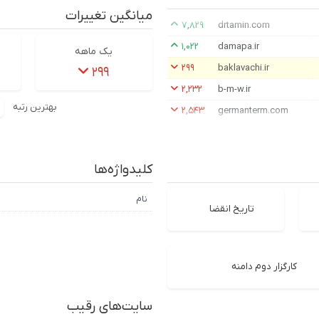
میانگین تغییرات
۷,۸۲۹
drtamin.com
۱,۰۲۲
damapa.ir
یک ماهه
۲۹۹
baklavachi.ir
۲۹۹
۲,۲۳۲
b-m-w.ir
بهترین رتبه
۲,۵۴۳
germanterm.com
کلیدواژه‌ها
نام
تاریخ انقضا
کارگزار دوم دامنه
سایت‌های رقیب