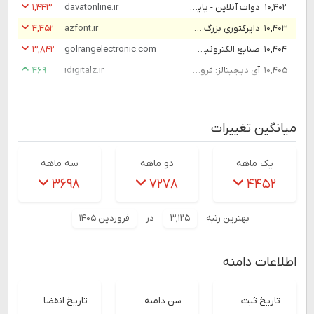
۱۰,۴۰۲
دوات آنلاین - پایگاه خبری و تحلیلی | DavatOnline News Agancy
davatonline.ir
۱,۴۴۳
۱۰,۴۰۳
دایرکتوری بزرگ دانلود فونت فارسی ایرانی
azfont.ir
۴,۴۵۲
۱۰,۴۰۴
صنایع الکترونیک گلرنگ - Golrangelectronics
golrangelectronic.com
۳,۸۴۲
۱۰,۴۰۵
آی دیجیتالز: فروشگاه آنلاین لپ‌تاپ و کامپیوتر
idigitalz.ir
۴۶۹
میانگین تغییرات
یک ماهه
دو ماهه
سه ماهه
۳۶۹۸
۷۲۷۸
۴۴۵۲
بهترین رتبه
۳,۱۲۵
در
فروردین ۱۴۰۵
اطلاعات دامنه
تاریخ ثبت
سن دامنه
تاریخ انقضا