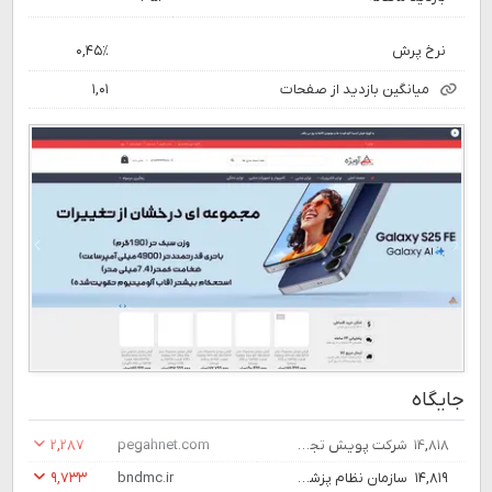
نرخ پرش
۰,۴۵٪
میانگین بازدید از صفحات
۱,۰۱
جایگاه
۱۴,۸۱۸
شرکت پویش تجارت پگاه - ارائه پنل‌های لمسی سازی و تعاملی
pegahnet.com
۲,۲۸۷
۱۴,۸۱۹
سازمان نظام پزشکی بندرعباس
bndmc.ir
۹,۷۳۳