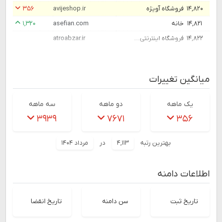
۱۴,۸۲۰
فروشگاه آویژه
avijeshop.ir
۳۵۶
۱۴,۸۲۱
خانه
asefian.com
۱,۳۲۰
۱۴,۸۲۲
فروشگاه اینترنتی ابزارآلات | آترو ابزار
atroabzar.ir
میانگین تغییرات
یک ماهه
دو ماهه
سه ماهه
۳۹۳۹
۷۶۷۱
۳۵۶
بهترین رتبه
۴,۱۱۳
در
مرداد ۱۴۰۴
اطلاعات دامنه
تاریخ ثبت
سن دامنه
تاریخ انقضا